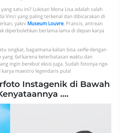
 yang satu ini? Lukisan Mona Lisa adalah salah
da Vinci yang paling terkenal dan dibicarakan di
erkan, yakni
Museum Louvre
, Prancis, antrean
ak diperbolehkan berlama-lama di depan karya
tu singkat, bagaimana kalian bisa
selfie
dengan
to yang
fail
karena keterbatasan waktu dan
ng ingin berebut eksis juga. Sudah fotonya nge-
l karya maestro legendaris pula!
rfoto Instagenik di Bawah
 Kenyataannya ….