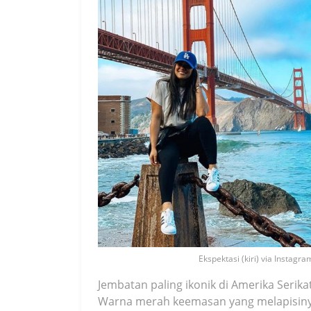
Ekspektasi (kiri) via Instagra
Jembatan paling ikonik di Amerika Serika
Warna merah keemasan yang melapisiny