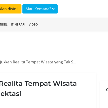
klan disini!
Mau Kemana?
TIKEL
ITINERARI
VIDEO
5 Foto ini Tunjukkan Realita Tempat Wisata yang Tak Sesuai Ekspektasi
 Realita Tempat Wisata
ektasi