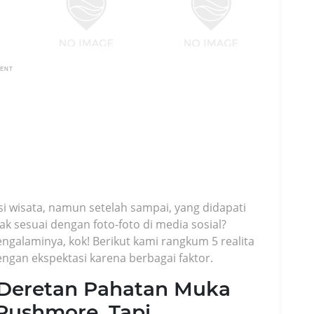
MENT
i wisata, namun setelah sampai, yang didapati
k sesuai dengan foto-foto di media sosial?
alaminya, kok! Berikut kami rangkum 5 realita
engan ekspektasi karena berbagai faktor.
 Deretan Pahatan Muka
 Rushmore, Tapi