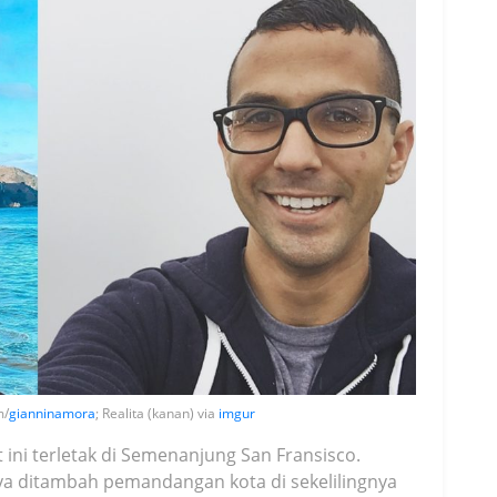
m/
gianninamora
; Realita (kanan) via
imgur
t ini terletak di Semenanjung San Fransisco.
a ditambah pemandangan kota di sekelilingnya