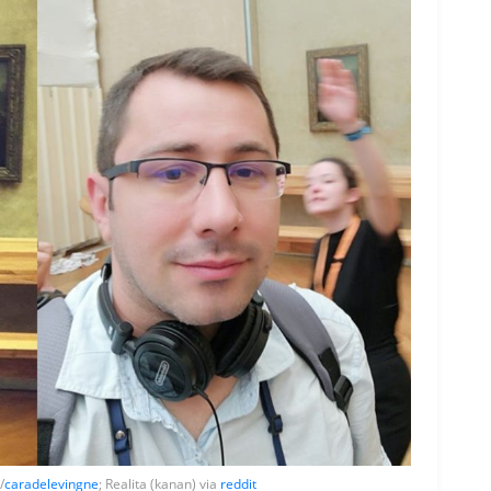
/
caradelevingne
; Realita (kanan) via
reddit