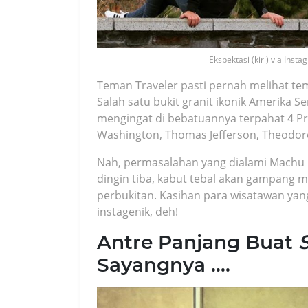
Ekspektasi (kiri) via Insta
Teman Traveler pasti pernah melihat temp
Salah satu bukit granit ikonik Amerika Se
mengingat di bebatuannya terpahat 4 Pr
Washington, Thomas Jefferson, Theodore
Nah, permasalahan yang dialami Machu P
dingin tiba, kabut tebal akan gampang
perbukitan. Kasihan para wisatawan yang
instagenik, deh!
Antre Panjang Buat
S
Sayangnya ….