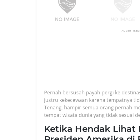
ADVERTISE
Pernah bersusah payah pergi ke destinas
justru kekecewaan karena tempatnya tida
Tenang, hampir semua orang pernah meng
tempat wisata dunia yang tidak sesuai d
Ketika Hendak Lihat
Presiden Amerika di