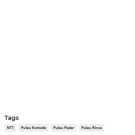
Tags
NTT
Pulau Komodo
Pulau Padar
Pulau Rinca