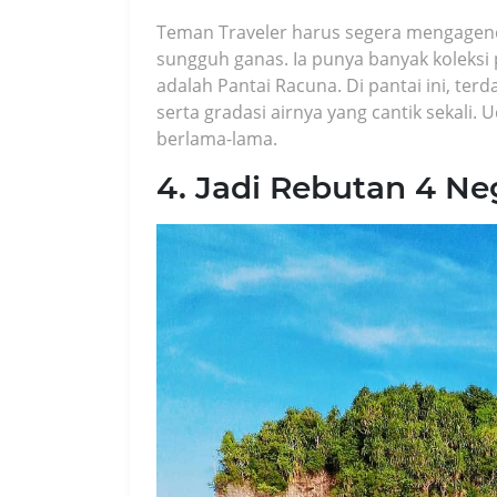
Teman Traveler harus segera mengagend
sungguh ganas. Ia punya banyak koleksi 
adalah Pantai Racuna. Di pantai ini, ter
serta gradasi airnya yang cantik sekali.
berlama-lama.
4. Jadi Rebutan 4 Ne