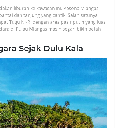
akan liburan ke kawasan ini. Pesona Miangas
pantai dan tanjung yang cantik. Salah satunya
dapat Tugu NKRI dengan area pasir putih yang luas
 Udara di Pulau Miangas masih segar, bikin betah
gara Sejak Dulu Kala