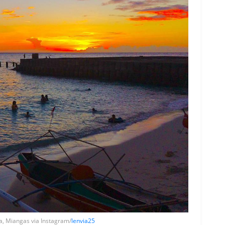
a, Miangas via Instagram/
lenvia25