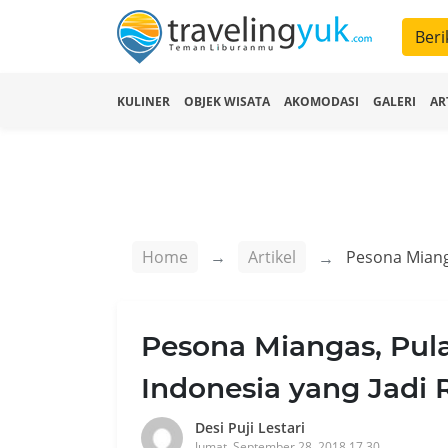
Beri
KULINER
OBJEK WISATA
AKOMODASI
GALERI
AR
Home
Artikel
Pesona Miangas, Pula
Indonesia yang Jadi
Desi Puji Lestari
Jumat, September 28, 2018 17.30