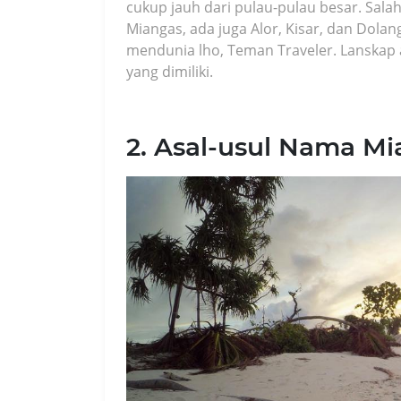
cukup jauh dari pulau-pulau besar. Salah
Miangas, ada juga Alor, Kisar, dan Dola
mendunia lho, Teman Traveler. Lanskap a
yang dimiliki.
2. Asal-usul Nama Mi