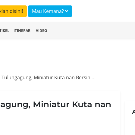
klan disini!
Mau Kemana?
TIKEL
ITINERARI
VIDEO
Pantai Ngalur Tulungagung, Miniatur Kuta nan Bersih Alami
gagung, Miniatur Kuta nan