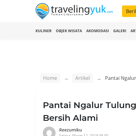
Beri
KULINER
OBJEK WISATA
AKOMODASI
GALERI
AR
Home
Artikel
Pantai Ngalur Tulun
Bersih Alami
Reezumiku
Selasa, Maret 12, 2019 08.00