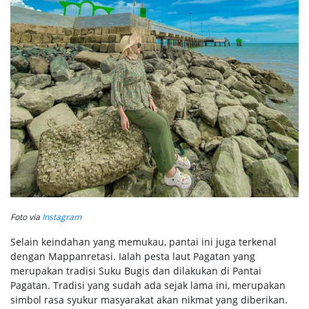
Foto via
Instagram
Selain keindahan yang memukau, pantai ini juga terkenal
dengan Mappanretasi. Ialah pesta laut Pagatan yang
merupakan tradisi Suku Bugis dan dilakukan di Pantai
Pagatan. Tradisi yang sudah ada sejak lama ini, merupakan
simbol rasa syukur masyarakat akan nikmat yang diberikan.