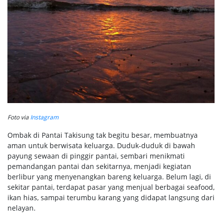
Foto via
Instagram
Ombak di Pantai Takisung tak begitu besar, membuatnya
aman untuk berwisata keluarga. Duduk-duduk di bawah
payung sewaan di pinggir pantai, sembari menikmati
pemandangan pantai dan sekitarnya, menjadi kegiatan
berlibur yang menyenangkan bareng keluarga. Belum lagi, di
sekitar pantai, terdapat pasar yang menjual berbagai seafood,
ikan hias, sampai terumbu karang yang didapat langsung dari
nelayan.