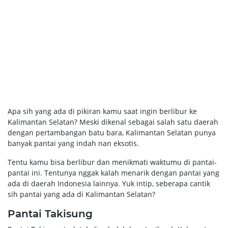
Apa sih yang ada di pikiran kamu saat ingin berlibur ke
Kalimantan Selatan? Meski dikenal sebagai salah satu daerah
dengan pertambangan batu bara, Kalimantan Selatan punya
banyak pantai yang indah nan eksotis.
Tentu kamu bisa berlibur dan menikmati waktumu di pantai-
pantai ini. Tentunya nggak kalah menarik dengan pantai yang
ada di daerah Indonesia lainnya. Yuk intip, seberapa cantik
sih pantai yang ada di Kalimantan Selatan?
Pantai Takisung