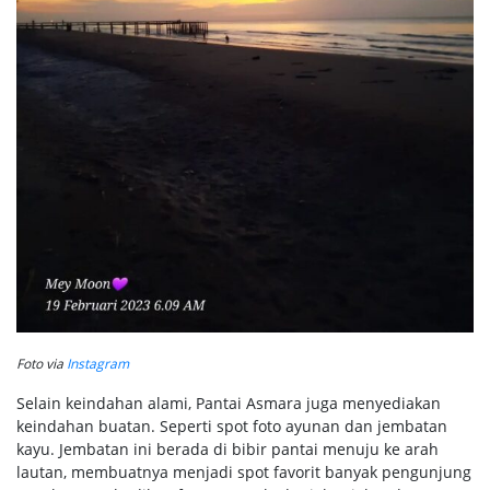
Foto via
Instagram
Selain keindahan alami, Pantai Asmara juga menyediakan
keindahan buatan. Seperti spot foto ayunan dan jembatan
kayu. Jembatan ini berada di bibir pantai menuju ke arah
lautan, membuatnya menjadi spot favorit banyak pengunjung