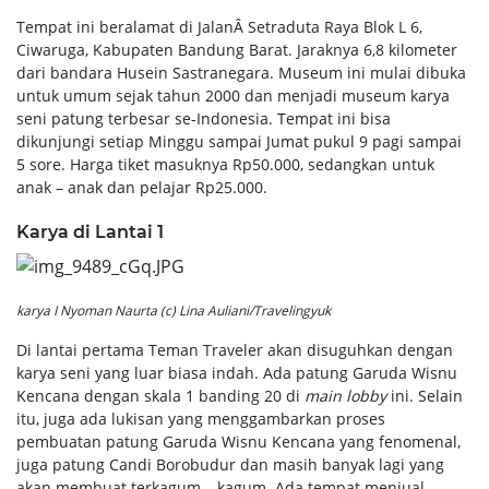
Tempat ini beralamat di JalanÂ Setraduta Raya Blok L 6,
Ciwaruga, Kabupaten Bandung Barat. Jaraknya 6,8 kilometer
dari bandara Husein Sastranegara. Museum ini mulai dibuka
untuk umum sejak tahun 2000 dan menjadi museum karya
seni patung terbesar se-Indonesia. Tempat ini bisa
dikunjungi setiap Minggu sampai Jumat pukul 9 pagi sampai
5 sore. Harga tiket masuknya Rp50.000, sedangkan untuk
anak – anak dan pelajar Rp25.000.
Karya di Lantai 1
karya I Nyoman Naurta (c) Lina Auliani/Travelingyuk
Di lantai pertama Teman Traveler akan disuguhkan dengan
karya seni yang luar biasa indah. Ada patung Garuda Wisnu
Kencana dengan skala 1 banding 20 di
main lobby
ini. Selain
itu, juga ada lukisan yang menggambarkan proses
pembuatan patung Garuda Wisnu Kencana yang fenomenal,
juga patung Candi Borobudur dan masih banyak lagi yang
akan membuat terkagum – kagum. Ada tempat menjual