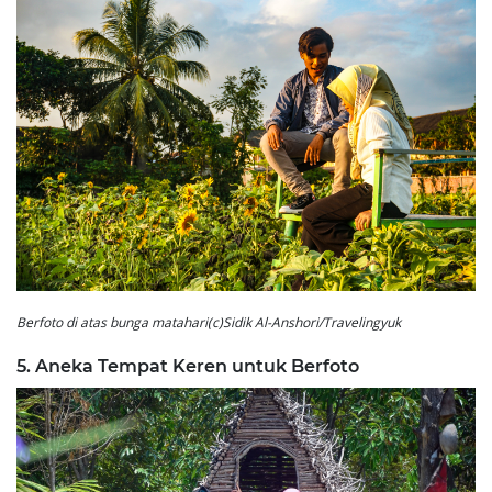
Berfoto di atas bunga matahari(c)Sidik Al-Anshori/Travelingyuk
5. Aneka Tempat Keren untuk Berfoto