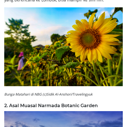
Bunga Matahari di NBG (c)Sidik Al-Anshori/Travelingyuk
2. Asal Muasal Narmada Botanic Garden