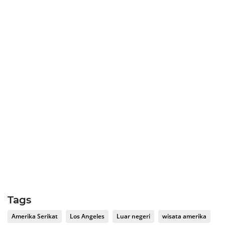
Tags
Amerika Serikat
Los Angeles
Luar negeri
wisata amerika