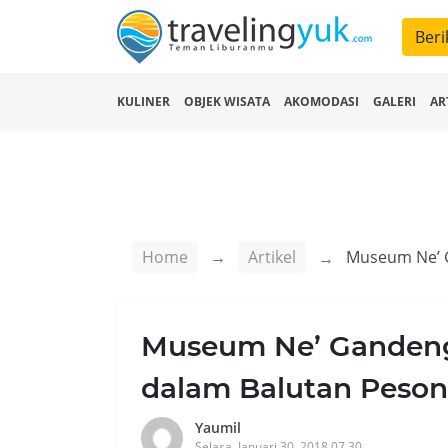
Beri
KULINER
OBJEK WISATA
AKOMODASI
GALERI
AR
Home
Artikel
Museum Ne’ Gandeng
dalam Balutan Peson
Yaumil
Selasa, Januari 30, 2018 07.30