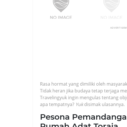
ADVERTISE
Rasa hormat yang dimiliki oleh masyarak
Tidak heran jika budaya tetap terjaga me
Travelingyuk ingin mengulas tentang o
apa tempatnya?
Yuk
disimak ulasannya.
Pesona Pemandangan
Rumah Adat Toraja