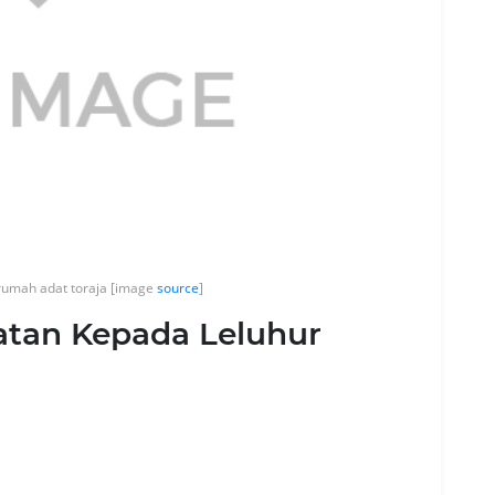
rumah adat toraja [image
source
]
tan Kepada Leluhur