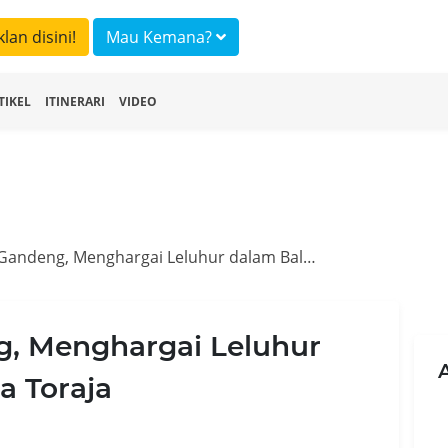
klan disini!
Mau Kemana?
TIKEL
ITINERARI
VIDEO
Museum Ne’ Gandeng, Menghargai Leluhur dalam Balutan Pesona Toraja
, Menghargai Leluhur
a Toraja