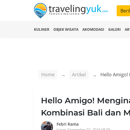
Beri
KULINER
OBJEK WISATA
AKOMODASI
GALERI
AR
Home
Artikel
Hello Amigo! Mengina
Kombinasi Bali dan 
Febri Rama
Jumat, September 02, 2016 08.00