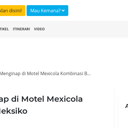
klan disini!
Mau Kemana?
TIKEL
ITINERARI
VIDEO
Hello Amigo! Menginap di Motel Mexicola Kombinasi Bali dan Meksiko
p di Motel Mexicola
Meksiko