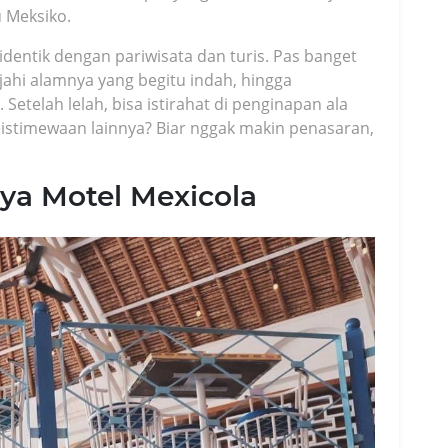
 Meksiko.
identik dengan pariwisata dan turis. Pas banget
ajahi alamnya yang begitu indah, hingga
etelah lelah, bisa istirahat di penginapan ala
eistimewaan lainnya? Biar nggak makin penasaran,
ya Motel Mexicola