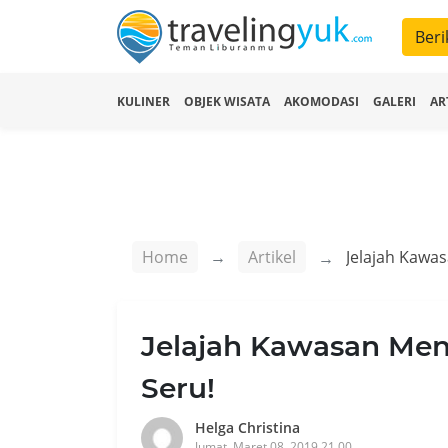
Beri
KULINER
OBJEK WISATA
AKOMODASI
GALERI
AR
Home
Artikel
Jelajah Kawas
Jelajah Kawasan Men
Seru!
Helga Christina
Jumat, Maret 08, 2019 21.00