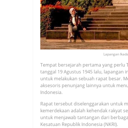
Lapangan Ikada
Tempat bersejarah pertama yang perlu 
tanggal 19 Agustus 1945 lalu, lapangan i
untuk melakukan sebuah rapat besar. 
aksesoris penunjang lainnya untuk men
Indonesia.
Rapat tersebut diselenggarakan untuk 
kemerdekaan adalah kehendak rakyat sendi
untuk menjawab tantangan dari berbaga
Kesatuan Republik Indonesia (NKRI).