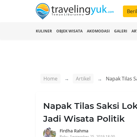
Beri
KULINER
OBJEK WISATA
AKOMODASI
GALERI
AR
Home
Artikel
Napak Tilas Saksi Lo
Jadi Wisata Politik
Firdha Rahma
Rabu, September 25, 2019 18.00