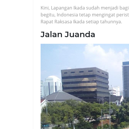
Kini, Lapangan Ikada sudah menjadi bag
begitu, Indonesia tetap mengingat peri
Rapat Raksasa Ikada setiap tahunnya.
Jalan Juanda