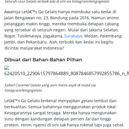
Seluruh rasa Gelato terbaik ada di sini via Instagram/letsgogelato
Awalnya Letâ€™s Go Gelato hanya membuka satu kedai di
Jalan Bengawan no. 23, Bandung pada 2016. Namun animo
pelanggan makin tinggi, mereka membuka delapan cabang
yang tersebar di seluruh negeri. Mulai dari Jakarta Selatan,
Bogor, Tasikmalaya, Jogjakarta,
Surabaya
, Medan, Palembang,
Jambi, dan Pekanbaru.
Nah
, terbukti kan kedai ini begitu
dicintai masyarakat Indonesia?
Dibuat dari Bahan-Bahan Pilhan
Salted Caramel Gelato yang asin manis asyik di mulut via
Instagram/letsgogelato
Letâ€™s Go Gelato terkenal menyajikan
gelato
lembut dan
berkualitas. Semua bahannya menggunakan produk lokal.
Kesegarannya sangat terjaga. Mereka hanya mengunakan
susu dengan kandungan delapan persen
fat
dan tinggi
protein.
Hmm
,
nyemil
di sini tak hanya nikmat tapi juga sehat.