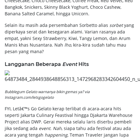
Cheesecake, Choco Cheesecake, Coffee Freak, Red Velvet, Red
Bangkok, Snickers, Skinny Black Yoghurt, Choco Cashew,
Banana Salted Caramel, hingga Unicorn.
Selain itu masih ada persembahan Sorbetto alias
sorbet
yang
diperkaya serat dan kesegaran alami. Varian rasanya ada
empat, yakni Sexy Strawberry, Kiwi, Tangy Lemon, dan Arum
Manis khas Nusantara. Nah
lho
, kira-kira sudah tahu mau
pesan yang mana?
Langganan Beberapa
Event
Hits
Bubblegum Gelato warnanya bikin gemas ya? via
Instagram.com/letsgogelato
FYI, Letâ€™s Go Gelato kerap terlibat di acara-acara hits
seperti Jakarta Culinary Feastival hingga Djakarta Warehouse
Project alias DWP. Gerai mereka selalu laris diserbu pembeli
jika sedang ada
event
.
Nah
, siapa tahu ada festival atau ada
acara yang tengah
happening
, Teman Traveler jangan lupa