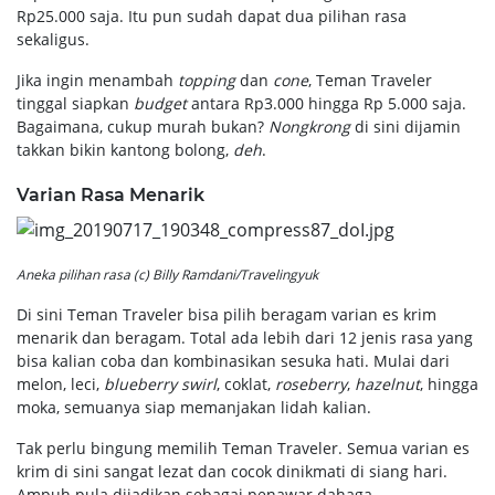
Rp25.000 saja. Itu pun sudah dapat dua pilihan rasa
sekaligus.
Jika ingin menambah
topping
dan
cone
, Teman Traveler
tinggal siapkan
budget
antara Rp3.000 hingga Rp 5.000 saja.
Bagaimana, cukup murah bukan?
Nongkrong
di sini dijamin
takkan bikin kantong bolong,
deh
.
Varian Rasa Menarik
Aneka pilihan rasa (c) Billy Ramdani/Travelingyuk
Di sini Teman Traveler bisa pilih beragam varian es krim
menarik dan beragam. Total ada lebih dari 12 jenis rasa yang
bisa kalian coba dan kombinasikan sesuka hati. Mulai dari
melon, leci,
blueberry swirl
, coklat,
roseberry
,
hazelnut
, hingga
moka, semuanya siap memanjakan lidah kalian.
Tak perlu bingung memilih Teman Traveler. Semua varian es
krim di sini sangat lezat dan cocok dinikmati di siang hari.
Ampuh pula dijadikan sebagai penawar dahaga.