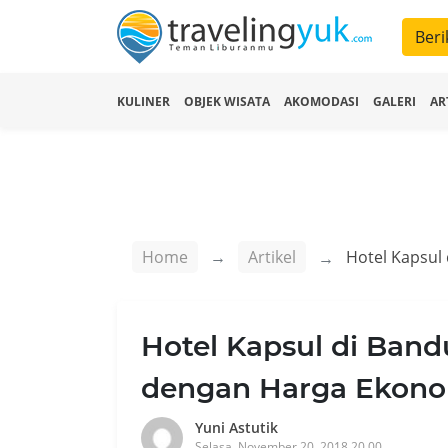
Beri
KULINER
OBJEK WISATA
AKOMODASI
GALERI
AR
Home
Artikel
Hotel Kapsul di Bandu
dengan Harga Ekono
Yuni Astutik
Selasa, November 20, 2018 20.00