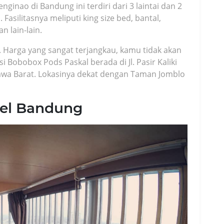
inao di Bandung ini terdiri dari 3 laintai dan 2
. Fasilitasnya meliputi king size bed, bantal,
n lain-lain.
. Harga yang sangat terjangkau, kamu tidak akan
i Bobobox Pods Paskal berada di Jl. Pasir Kaliki
, Jawa Barat. Lokasinya dekat dengan Taman Jomblo
tel Bandung