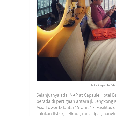
INAP Capsule, Via
Selanjutnya ada INAP at Capsule Hotel Ba
berada di pertigaan antara Jl. Lengkong
Asia Tower D lantai 19 Unit 17. Fasilita
colokan listrik, selimut, meja lipat, hangi