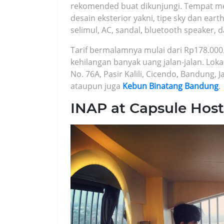
rekomended buat dikunjungi. Tempat meng
desain eksterior yakni, tipe sky dan earth
selimul, AC, sandal, bluetooth speaker, da
Tarif bermalamnya mulai dari Rp178.000
kehilangan banyak uang jalan-jalan. Lokas
No. 76A, Pasir Kalili, Cicendo, Bandung
ataupun juga
Kebun Binatang Bandung
.
INAP at Capsule Hos