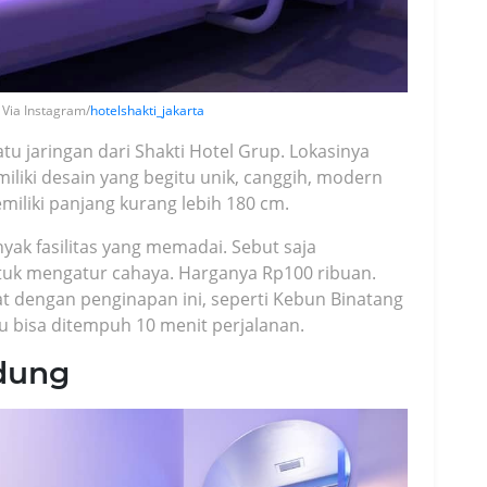
 Via Instagram/
hotelshakti_jakarta
tu jaringan dari Shakti Hotel Grup. Lokasinya
iliki desain yang begitu unik, canggih, modern
iliki panjang kurang lebih 180 cm.
yak fasilitas yang memadai. Sebut saja
ntuk mengatur cahaya. Harganya Rp100 ribuan.
at dengan penginapan ini, seperti Kebun Binatang
u bisa ditempuh 10 menit perjalanan.
dung