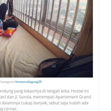
 Instagram/
immanuelagung20
ndung yang lokasinya di tengah kota. Hostel ini
 Kecl dan Jl. Sunda, menempati Apartement Grand
s di dalamnya cukup banyak, sebut saja sudah ada
ng corner.