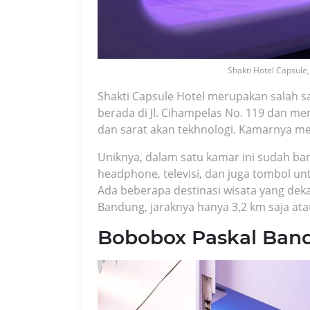
Shakti Hotel Capsule,
Shakti Capsule Hotel merupakan salah sa
berada di Jl. Cihampelas No. 119 dan mem
dan sarat akan tekhnologi. Kamarnya mem
Uniknya, dalam satu kamar ini sudah ban
headphone, televisi, dan juga tombol u
Ada beberapa destinasi wisata yang dek
Bandung, jaraknya hanya 3,2 km saja ata
Bobobox Paskal Ban