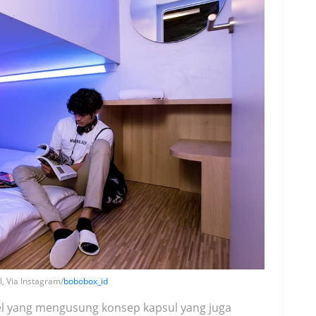
, Via Instagram/
bobobox_id
l yang mengusung konsep kapsul yang juga