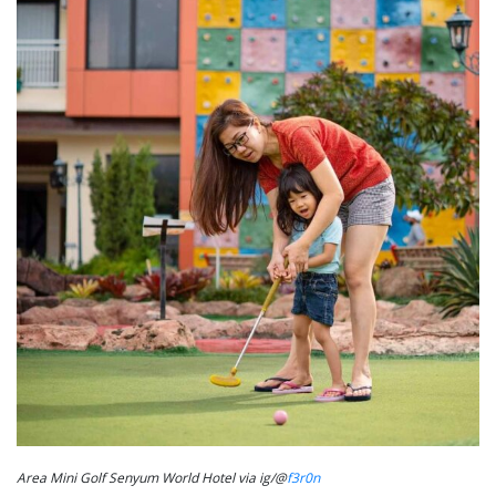
Area Mini Golf Senyum World Hotel via ig/@
f3r0n