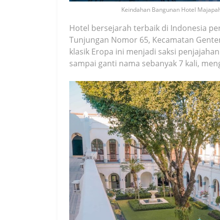
Keindahan Bangunan Hotel Majapahit
Hotel bersejarah terbaik di Indonesia pe
Tunjungan Nomor 65, Kecamatan Gente
klasik Eropa ini menjadi saksi penjajah
sampai ganti nama sebanyak 7 kali, mengi