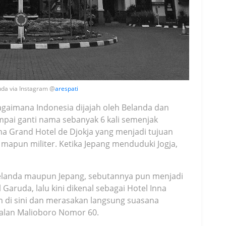
uda via Instagram @
arespati
agaimana Indonesia dijajah oleh Belanda dan
pai ganti nama sebanyak 6 kali semenjak
a Grand Hotel de Djokja yang menjadi tujuan
apun militer. Ketika Jepang menduduki Jogja,
Belanda maupun Jepang, sebutannya pun menjadi
 Garuda, lalu kini dikenal sebagai Hotel Inna
 di sini dan merasakan langsung suasana
 Jalan Malioboro Nomor 60.