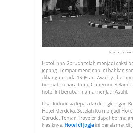
Hotel Inna Gar
Hotel Inna Garuda telah menjadi saksi b
Jepang. Tempat menginap ini bahkan sam
dibangun pada 1908-an. Awalnya bernam
bermalam para tamu Gubernur Belanda m
hotel ini berubah nama menjadi Asahi.
Usai Indonesia lepas dari kungkungan 
Hotel Merdeka. Setelah itu menjadi Hotel
Garuda. Teman Traveler dapat bermalam
klasiknya.
Hotel di Jogja
ini beralamat di