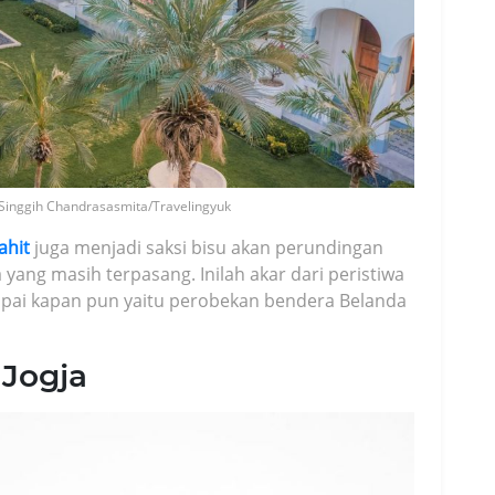
y Singgih Chandrasasmita/Travelingyuk
ahit
juga menjadi saksi bisu akan perundingan
yang masih terpasang. Inilah akar dari peristiwa
mpai kapan pun yaitu perobekan bendera Belanda
 Jogja