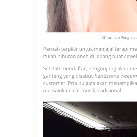
Si Tampan Pengusap
Pernah terpikir untuk menjajal terapi 
itulah hiburan aneh di Jepang buat cewe
Setelah mendaftar, pengunjung akan me
ganteng yang disebut
handsome weepin
customer. Pria itu juga akan menampil
memainkan alat musik tradisional.