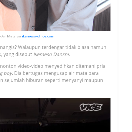
 Air Mata via
ikemeso-office.com
menangis? Walaupun terdengar tidak biasa namun
k, yang disebut
Ikemeso Danshi
.
nonton video-video menyedihkan ditemani pria
g boy
. Dia bertugas mengusap air mata para
kan sejumlah hiburan seperti menyanyi maupun