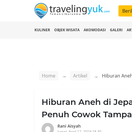
Beri
KULINER
OBJEK WISATA
AKOMODASI
GALERI
AR
Home
Artikel
Hiburan Aneh di Jep
Penuh Cowok Tampa
Rani Aisyah
Jumat, April 12, 2019 18.30