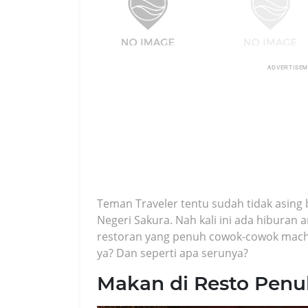
ADVERTISE
Teman Traveler tentu sudah tidak asing 
Negeri Sakura. Nah kali ini ada hiburan 
restoran yang penuh cowok-cowok macho 
ya? Dan seperti apa serunya?
Makan di Resto Pen