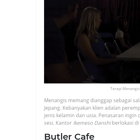
Terapi Menangis
Menangis memang dianggap sebagai sala
Jepang. Kebanyakan klien adalan perem
jenis kelamin dan usia. Penasaran ingin
sesi. Kantor
Ikemeso Danshi
berlokasi di
Butler Cafe