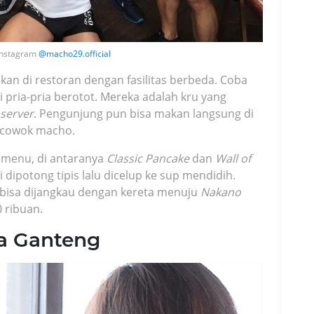
 Instagram
@macho29.official
an di restoran dengan fasilitas berbeda. Coba
 pria-pria berotot. Mereka adalah kru yang
server
. Pengunjung pun bisa makan langsung di
 cowok macho.
menu, di antaranya
Classic Pancake
dan
Wall of
 dipotong tipis lalu dicelup ke sup mendidih.
, bisa dijangkau dengan kereta menuju
Nakano
 ribuan.
a Ganteng