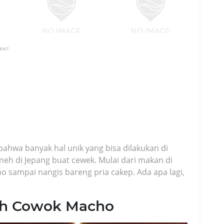
MENT
bahwa banyak hal unik yang bisa dilakukan di
aneh di Jepang buat cewek. Mulai dari makan di
sampai nangis bareng pria cakep. Ada apa lagi,
uh Cowok Macho