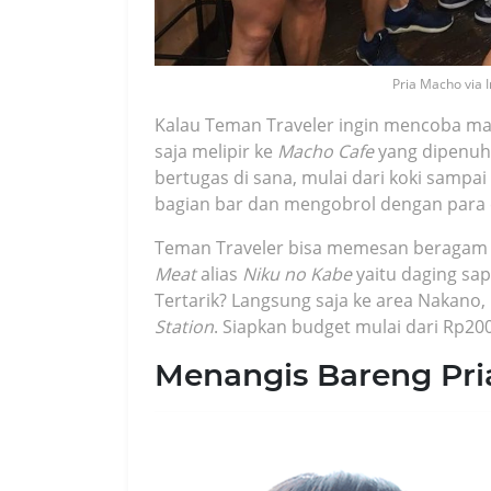
Pria Macho via
Kalau Teman Traveler ingin mencoba mak
saja melipir ke
Macho Cafe
yang dipenuhi
bertugas di sana, mulai dari koki sampai
bagian bar dan mengobrol dengan para
Teman Traveler bisa memesan beragam 
Meat
alias
Niku no Kabe
yaitu daging sapi
Tertarik? Langsung saja ke area Nakano
Station
. Siapkan budget mulai dari Rp200
Menangis Bareng Pri