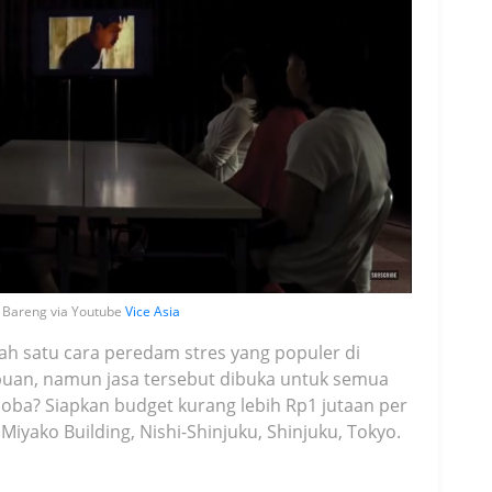
 Bareng via Youtube
Vice Asia
h satu cara peredam stres yang populer di
puan, namun jasa tersebut dibuka untuk semua
 coba? Siapkan budget kurang lebih Rp1 jutaan per
 Miyako Building, Nishi-Shinjuku, Shinjuku, Tokyo.