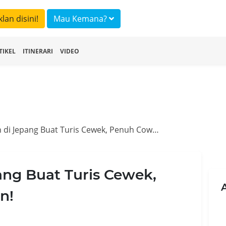
klan disini!
Mau Kemana?
TIKEL
ITINERARI
VIDEO
Hiburan Aneh di Jepang Buat Turis Cewek, Penuh Cowok Tampan!
ang Buat Turis Cewek,
n!