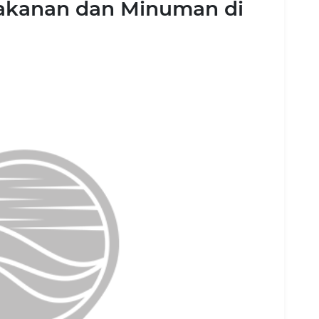
Makanan dan Minuman di