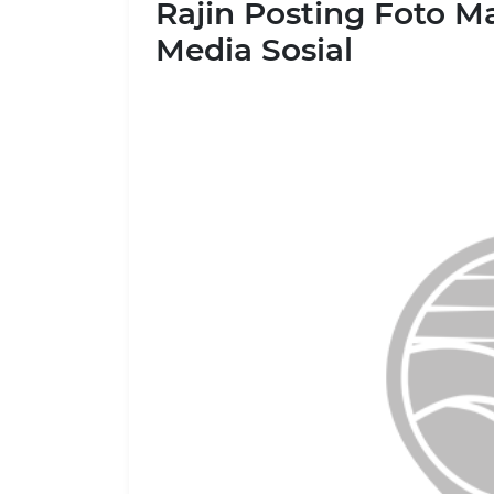
Rajin Posting Foto 
Media Sosial