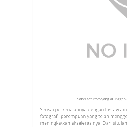
Salah satu foto yang di ungga
Seusai perkenalannya dengan Instagram
fotografi, perempuan yang telah mengge
meningkatkan akselerasinya. Dari situlah