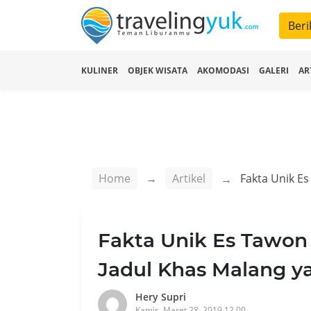
Beri
KULINER
OBJEK WISATA
AKOMODASI
GALERI
AR
Home
Artikel
Fakta Unik Es Tawon
Jadul Khas Malang y
Hery Supri
Kamis, Maret 28, 2019 12.00