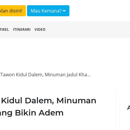
klan disini!
Mau Kemana?
TIKEL
ITINERARI
VIDEO
Fakta Unik Es Tawon Kidul Dalem, Minuman Jadul Khas Malang yang Bikin Adem
 Kidul Dalem, Minuman
ang Bikin Adem