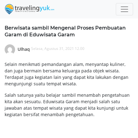
Berwisata sambil Mengenal Proses Pembuatan
Garam di Eduwisata Garam
Selasa, Agustus 31, 2021 12.00
Ulhaq
Selain menikmati pemandangan alam, menyantap kuliner,
dan juga bermain bersama keluarga pada objek wisata.
Terdapat juga kegiatan lain yang dapat kita lakukan dengan
mengunjungi suatu tempat wisata.
Salah satunya yaitu belajar sambil menambah pengetahuan
kita akan sesuatu. Eduwisata Garam menjadi salah satu
jawaban atas tempat wisata yang dapat kita kunjungi untuk
kegiatan bersifat menambah pengetahuan.