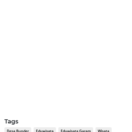
Tags
Desa Bunder
Eduwisata
Eduwisata Garam
Wisata