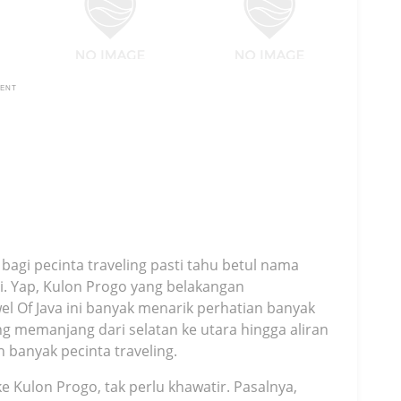
MENT
agi pecinta traveling pasti tahu betul nama
ni. Yap, Kulon Progo yang belakangan
l Of Java ini banyak menarik perhatian banyak
ng memanjang dari selatan ke utara hingga aliran
h banyak pecinta traveling.
 Kulon Progo, tak perlu khawatir. Pasalnya,