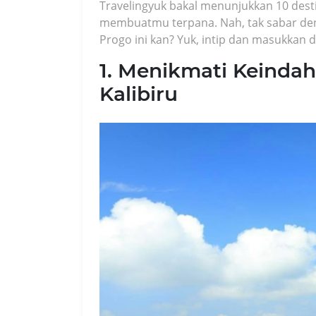
Travelingyuk bakal menunjukkan 10 desti
membuatmu terpana. Nah, tak sabar de
Progo ini kan? Yuk, intip dan masukkan d
1. Menikmati Keindah
Kalibiru