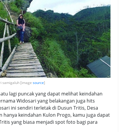
ri samigaluh [image
source
]
 satu lagi puncak yang dapat melihat keindahan
bernama Widosari yang belakangan juga hits
ari ini sendiri terletak di Dusun Tritis, Desa
n hanya keindahan Kulon Progo, kamu juga dapat
itis yang biasa menjadi spot foto bagi para