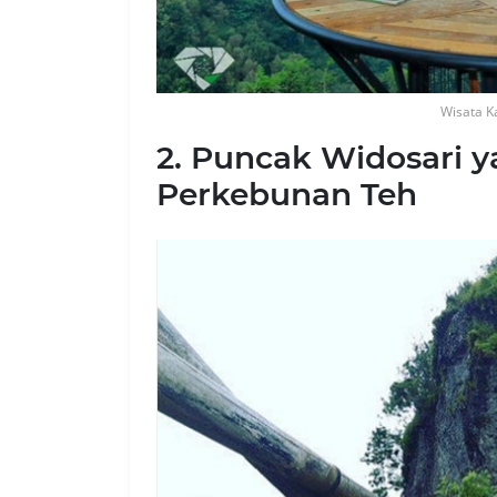
Wisata K
2. Puncak Widosari 
Perkebunan Teh