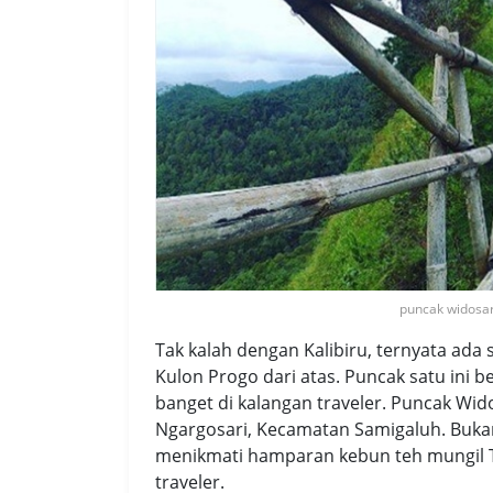
puncak widosa
Tak kalah dengan Kalibiru, ternyata ada
Kulon Progo dari atas. Puncak satu ini 
banget di kalangan traveler. Puncak Widos
Ngargosari, Kecamatan Samigaluh. Buka
menikmati hamparan kebun teh mungil Tr
traveler.