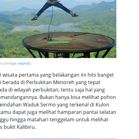
iru [image
source
]
i wisata pertama yang belakangan ini hits banget
diri berada di Perbukitan Menoreh yang tepat
a di wilayah perbukitan, tentu saja hal yang
h pemandangannya. Bukan hanya bisa melihat pohon
keindahan Waduk Sermo yang terkenal di Kulon
 kamu dapat juga melihat hamparan pantai selatan
unggu hingga matahari tenggelam untuk melihat
 bukit Kalibiru.