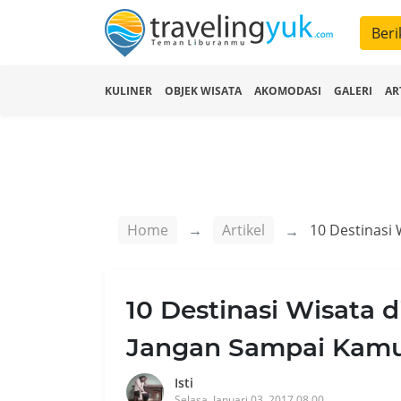
Beri
KULINER
OBJEK WISATA
AKOMODASI
GALERI
AR
Home
Artikel
10 Destinasi Wisata 
Jangan Sampai Kam
Isti
Selasa, Januari 03, 2017 08.00