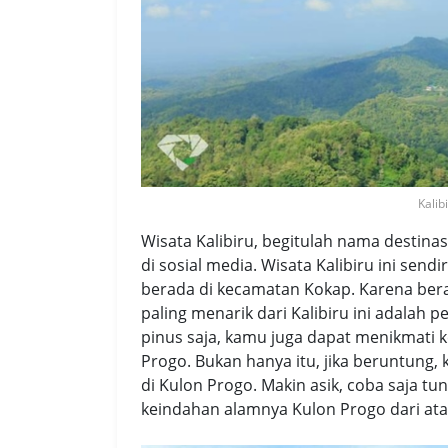
Kalib
Wisata Kalibiru, begitulah nama destinas
di sosial media. Wisata Kalibiru ini sen
berada di kecamatan Kokap. Karena berad
paling menarik dari Kalibiru ini adala
pinus saja, kamu juga dapat menikmati 
Progo. Bukan hanya itu, jika beruntung,
di Kulon Progo. Makin asik, coba saja t
keindahan alamnya Kulon Progo dari atas