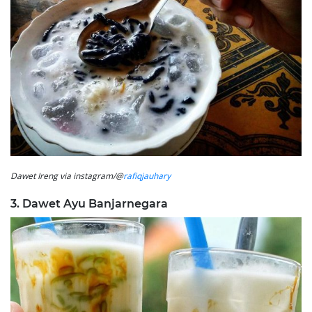
Dawet Ireng via instagram/@
rafiqjauhary
3. Dawet Ayu Banjarnegara