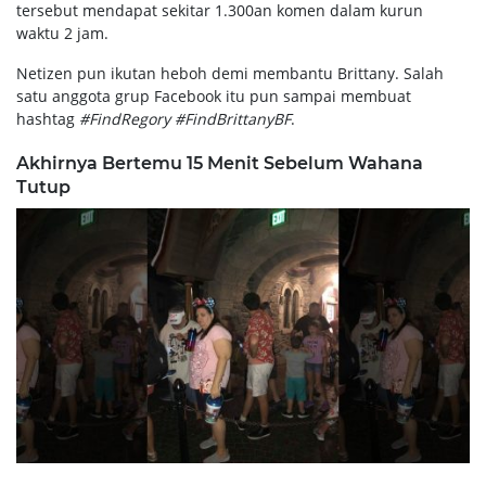
tersebut mendapat sekitar 1.300an komen dalam kurun
waktu 2 jam.
Netizen pun ikutan heboh demi membantu Brittany. Salah
satu anggota grup Facebook itu pun sampai membuat
hashtag
#FindRegory
#FindBrittanyBF
.
Akhirnya Bertemu 15 Menit Sebelum Wahana
Tutup