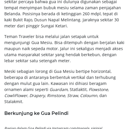
sekitar percaya bahwa gua ini dulunya digunakan sebagai
tempat menyimpan bubuk mesiu selama zaman penjajahan
Belanda. Posisinya berada di ketinggian 260 mdpl, tepat di
kaki Bukit Rajo, Dusun Napal Melintang. Jaraknya sekitar 30
meter dari pinggir Sungai Ketari.
Teman Traveler bisa melalui jalan setapak untuk
mengunjungi Gua Mesiu. Bisa ditempuh dengan berjalan kaki
maupun naik sepeda motor. Jalur ini sekaligus menjadi akses
utama masyarakat sekitar yang hendak berkebun, dengan
lebar sekitar satu setengah meter.
Meski sebagian lorong di Gua Mesiu bertipe horizontal,
beberapa di antaranya berbentuk vertikal dan terhubung
dengan mulut gua lain. Kawasan ini dihiasi beragam
ornamen alami seperti
Guardam
, Statlaktit,
Flowstone
,
CowliFlower
,
Drapery
,
Rimstone
,
Straw
,
Coloumn
, dan
Stalakmit.
Berkunjung ke Gua Pelindi
Bagian dalam Goa Pelindi via Instagram.com/mapala_siginjal