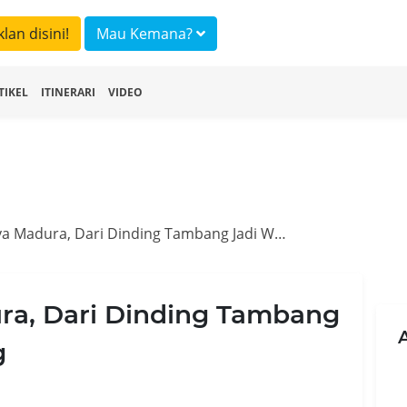
klan disini!
Mau Kemana?
TIKEL
ITINERARI
VIDEO
Bukit Arosbaya Madura, Dari Dinding Tambang Jadi Wisata Gemilang
ra, Dari Dinding Tambang
g