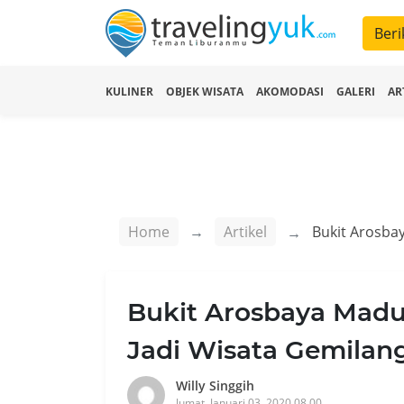
Beri
KULINER
OBJEK WISATA
AKOMODASI
GALERI
AR
Home
Artikel
Bukit Arosbaya Madu
Jadi Wisata Gemilan
Willy Singgih
Jumat, Januari 03, 2020 08.00