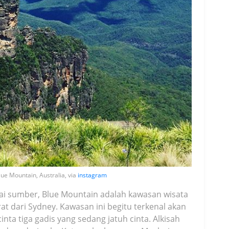
lue Mountain, Australia, via
instagram
agai sumber, Blue Mountain adalah kawasan wisata
at dari Sydney. Kawasan ini begitu terkenal akan
inta tiga gadis yang sedang jatuh cinta. Alkisah