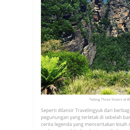
Tebing Three Sisters di B
Seperti dilansir Travelingyuk dari berb
pegunungan yang terletak di sebelah bar
cerita legenda yang menceritakan kisah c