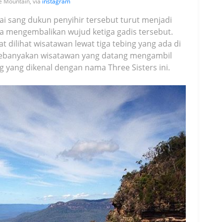
 Mountain, via
instagram
ai sang dukun penyihir tersebut turut menjadi
sa mengembalikan wujud ketiga gadis tersebut.
at dilihat wisatawan lewat tiga tebing yang ada di
 Kebanyakan wisatawan yang datang mengambil
g yang dikenal dengan nama Three Sisters ini.