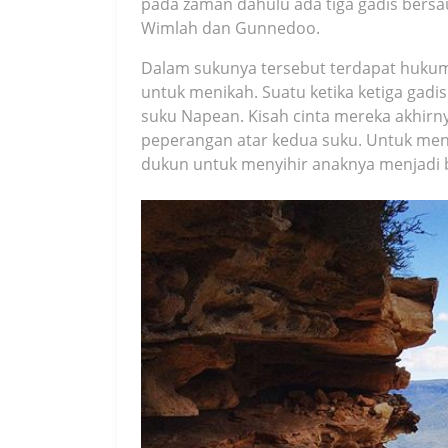
pada zaman dahulu ada tiga gadis bers
Wimlah dan Gunnedoo.
Dalam sukunya tersebut terdapat huku
untuk menikah. Suatu ketika ketiga gadis 
suku Napean. Kisah cinta mereka akhirnya
peperangan atar kedua suku. Untuk meny
dukun untuk menyihir anaknya menjadi b