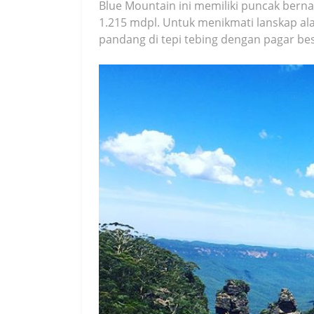
Blue Mountain ini memiliki puncak ber
1.215 mdpl. Untuk menikmati lanskap ala
pandang di tepi tebing dengan pagar be