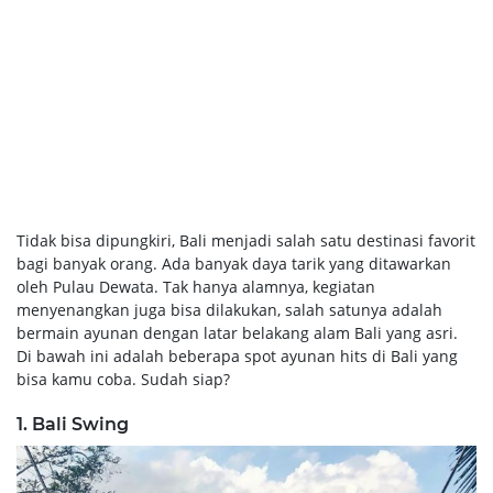
Tidak bisa dipungkiri, Bali menjadi salah satu destinasi favorit
bagi banyak orang. Ada banyak daya tarik yang ditawarkan
oleh Pulau Dewata. Tak hanya alamnya, kegiatan
menyenangkan juga bisa dilakukan, salah satunya adalah
bermain ayunan dengan latar belakang alam Bali yang asri.
Di bawah ini adalah beberapa spot ayunan hits di Bali yang
bisa kamu coba. Sudah siap?
1. Bali Swing