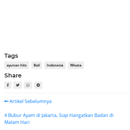
Tags
ayunan hits
Bali
Indonesia
Wisata
Share
Artikel Sebelumnya
4 Bubur Ayam di Jakarta, Siap Hangatkan Badan di
Malam Hari