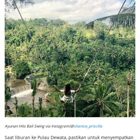
Ayunan Hits Bali Swing via Instagram/@
shanice_priscilla
Saat liburan ke Pulau Dewata, pastikan untuk menyempatkan