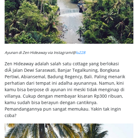
Ayunan di Zen Hideaway via Instagram/@
lu228
Zen Hideaway adalah salah satu cottage yang berlokasi
diÂ Jalan Dewi Saraswati, Banjar Tegalkuning, Bongkasa
Pertiwi, Abiansemal, Badung Regency, Bali. Paling menarik
perhatian dari tempat ini adalha ayunannya. Namun, kini
kamu bisa berpose di ayunan ini meski tidak menginap di
villanya. Cukup dengan membayar kisaran Rp300 ribuan,
kamu sudah bisa berayun dengan cantiknya.
Pemandangannya pun sangat memukau. Yakin tak ingin
coba?