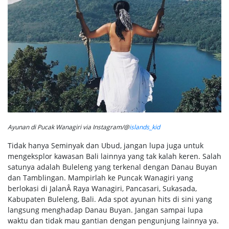
Ayunan di Pucak Wanagiri via Instagram/@
islands_kid
Tidak hanya Seminyak dan Ubud, jangan lupa juga untuk
mengeksplor kawasan Bali lainnya yang tak kalah keren. Salah
satunya adalah Buleleng yang terkenal dengan Danau Buyan
dan Tamblingan. Mampirlah ke Puncak Wanagiri yang
berlokasi di JalanÂ Raya Wanagiri, Pancasari, Sukasada,
Kabupaten Buleleng, Bali. Ada spot ayunan hits di sini yang
langsung menghadap Danau Buyan. Jangan sampai lupa
waktu dan tidak mau gantian dengan pengunjung lainnya ya.