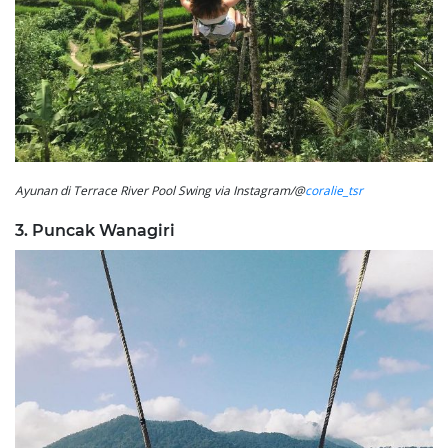
Ayunan di Terrace River Pool Swing via Instagram/@
coralie_tsr
3. Puncak Wanagiri