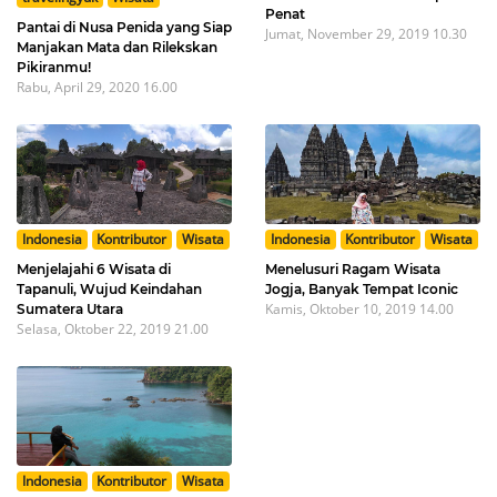
Penat
Pantai di Nusa Penida yang Siap
Jumat, November 29, 2019 10.30
Manjakan Mata dan Rilekskan
Pikiranmu!
Rabu, April 29, 2020 16.00
Indonesia
Kontributor
Wisata
Indonesia
Kontributor
Wisata
Menjelajahi 6 Wisata di
Menelusuri Ragam Wisata
Tapanuli, Wujud Keindahan
Jogja, Banyak Tempat Iconic
Kamis, Oktober 10, 2019 14.00
Sumatera Utara
Selasa, Oktober 22, 2019 21.00
Indonesia
Kontributor
Wisata