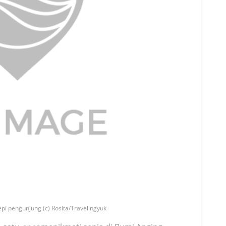
pi pengunjung (c) Rosita/Travelingyuk