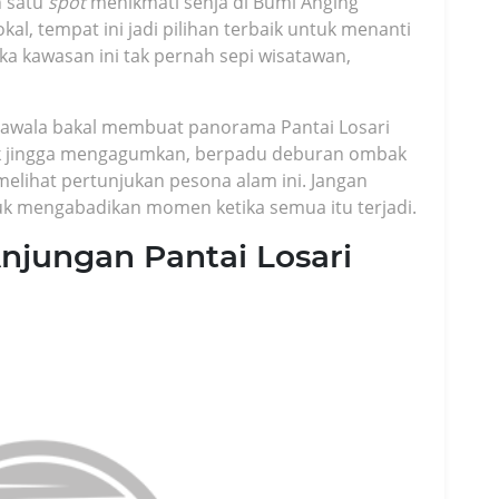
h satu
spot
menikmati senja di Bumi Anging
al, tempat ini jadi pilihan terbaik untuk menanti
a kawasan ini tak pernah sepi wisatawan,
krawala bakal membuat panorama Pantai Losari
ak jingga mengagumkan, berpadu deburan ombak
elihat pertunjukan pesona alam ini. Jangan
uk mengabadikan momen ketika semua itu terjadi.
Anjungan Pantai Losari