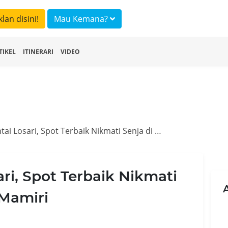
klan disini!
Mau Kemana?
TIKEL
ITINERARI
VIDEO
Anjungan Pantai Losari, Spot Terbaik Nikmati Senja di Bumi Angin Mamiri
ri, Spot Terbaik Nikmati
 Mamiri