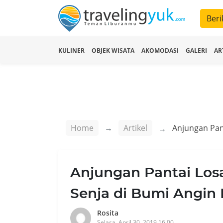
Beri
KULINER
OBJEK WISATA
AKOMODASI
GALERI
AR
Home
Artikel
Anjungan Pantai Losa
Senja di Bumi Angin
Rosita
Selasa, April 30, 2019 16.00