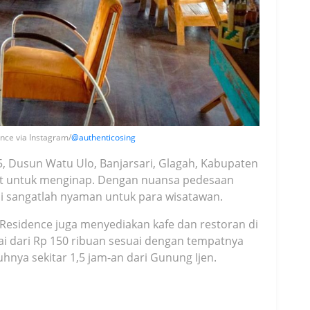
nce via Instagram/
@authenticosing
5, Dusun Watu Ulo, Banjarsari, Glagah, Kabupaten
epat untuk menginap. Dengan nuansa pedesaan
ni sangatlah nyaman untuk para wisatawan.
Residence juga menyediakan kafe dan restoran di
i dari Rp 150 ribuan sesuai dengan tempatnya
nya sekitar 1,5 jam-an dari Gunung Ijen.