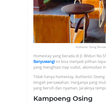
Authentic Osing Reside
Homestay yang berada di Jl. Widuri No.5
Banyuwangi
ini bisa menjadi pilihan t
yang menghiasi tiap sudut, akomodasi i
Tidak hanya homestay, Authentic Oseng 
tengah persawahan. Harganya yang mula
yang bersih dan nyaman. Jaraknya tempuh
Kampoeng Osing