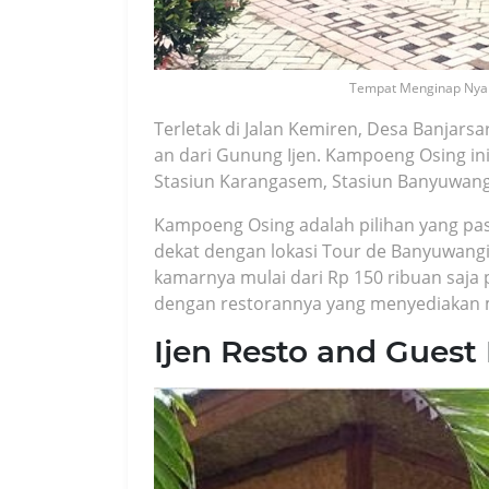
Tempat Menginap Nya
Terletak di Jalan Kemiren, Desa Banjarsar
an dari Gunung Ijen. Kampoeng Osing ini
Stasiun Karangasem, Stasiun Banyuwangi
Kampoeng Osing adalah pilihan yang p
dekat dengan lokasi Tour de Banyuwangi
kamarnya mulai dari Rp 150 ribuan saja 
dengan restorannya yang menyediakan 
Ijen Resto and Gues