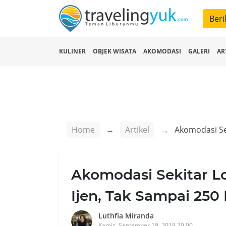
Beri
KULINER
OBJEK WISATA
AKOMODASI
GALERI
AR
Home
Artikel
Akomodasi Sekitar L
Ijen, Tak Sampai 250
Luthfia Miranda
Kamis, September 19, 2019 20.00