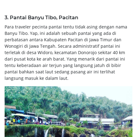
3. Pantai Banyu Tibo, Pacitan
Para traveler pecinta pantai tentu tidak asing dengan nama
Banyu Tibo. Yap, ini adalah sebuah pantai yang ada di
perbatasan antara Kabupaten Pacitan di Jawa Timur dan
Wonogiri di Jawa Tengah. Secara administratif pantai ini
terletak di desa Widoro, kecamatan Donorojo sekitar 40 km
dari pusat kota ke arah barat. Yang menarik dari pantai ini
tentu keberadaan air terjun yang langsung jatuh di bibir
pantai bahkan saat laut sedang pasang air ini terlihat
langsung masuk ke dalam laut.