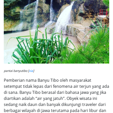
pantai banyutibo [
via
]
Pemberian nama Banyu Tibo oleh masyarakat
setempat tidak lepas dari fenomena air terjun yang ada
di sana. Banyu Tibo berasal dari bahasa jawa yang jika
diartikan adalah “air yang jatuh”. Obyek wisata ini
sedang naik daun dan banyak dikunjungi traveler dari
berbagai wilayah di Jawa terutama pada hari libur dan