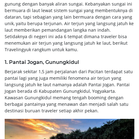
gunung dengan banyak aliran sungai. Kebanyakan sungai ini
bermuara di laut lewat sistem sungai yang membentuknya di
dataran, tapi sebagian yang lain bermuara dengan cara yang
unik, yaitu berupa terjunan. Air terjun yang langsung jatuh ke
laut memberikan pemandangan langka nan indah.
Setidaknya di negeri ini ada 6 tempat dimana traveler bisa
menemukan air terjun yang langsung jatuh ke laut, berikut
Travelingyuk rangkum untuk kamu.
1. Pantai Jogan, Gunungkidul
Berjarak sekitar 1,5 jam perjalanan dari Pacitan terdapat satu
pantai lagi yang juga memiliki fenomena air terjun yang
langsung jatuh ke laut namanya adalah Pantai Jogan. Pantai
Jogan berada di Kabupaten Gunungkidul, Yogyakarta.
Kawasan Gunungkidul memang tengah booming dengan
berbagai pantainya yang menawan dan menjadi salah satu
destinasi buruan traveler setiap akhir pekan.