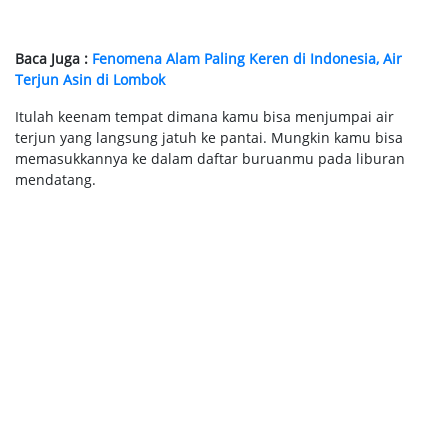
Baca Juga :
Fenomena Alam Paling Keren di Indonesia, Air
Terjun Asin di Lombok
Itulah keenam tempat dimana kamu bisa menjumpai air
terjun yang langsung jatuh ke pantai. Mungkin kamu bisa
memasukkannya ke dalam daftar buruanmu pada liburan
mendatang.