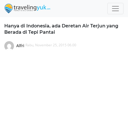
Hanya di Indonesia, ada Deretan Air Terjun yang
Berada di Tepi Pantai
Rabu, November 25, 2015 06.00
Alfri