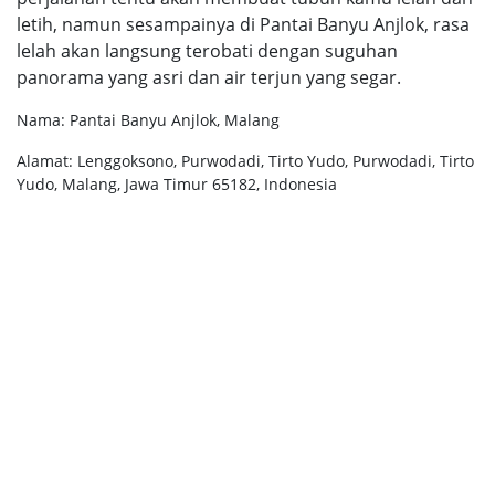
letih, namun sesampainya di Pantai Banyu Anjlok, rasa
lelah akan langsung terobati dengan suguhan
panorama yang asri dan air terjun yang segar.
Nama: Pantai Banyu Anjlok, Malang
Alamat: Lenggoksono, Purwodadi, Tirto Yudo, Purwodadi, Tirto
Yudo, Malang, Jawa Timur 65182, Indonesia