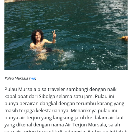
Pulau Mursala [
via
]
Pulau Mursala bisa traveler sambangi dengan naik
kapal boat dari Sibolga selama satu jam. Pulau ini
punya perairan dangkal dengan terumbu karang yang
masih terjaga kelestariannya. Menariknya pulau ini
punya air terjun yang langsung jatuh ke dalam air laut
yang dikenal dengan nama Air Terjun Mursala, salah
satu air terjun tercantik di Indonesia. Air terjun ini jatuh