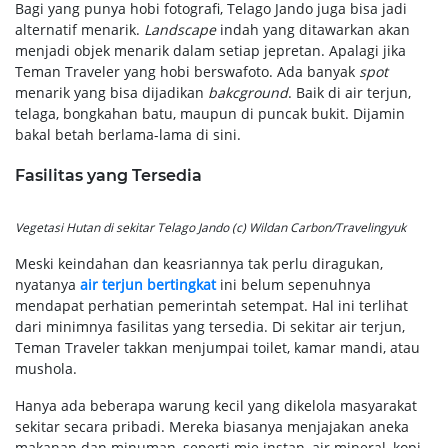
Bagi yang punya hobi fotografi, Telago Jando juga bisa jadi
alternatif menarik.
Landscape
indah yang ditawarkan akan
menjadi objek menarik dalam setiap jepretan. Apalagi jika
Teman Traveler yang hobi berswafoto. Ada banyak
spot
menarik yang bisa dijadikan
bakcground
. Baik di air terjun,
telaga, bongkahan batu, maupun di puncak bukit. Dijamin
bakal betah berlama-lama di sini.
Fasilitas yang Tersedia
Vegetasi Hutan di sekitar Telago Jando (c) Wildan Carbon/Travelingyuk
Meski keindahan dan keasriannya tak perlu diragukan,
nyatanya
air terjun bertingkat
ini belum sepenuhnya
mendapat perhatian pemerintah setempat. Hal ini terlihat
dari minimnya fasilitas yang tersedia. Di sekitar air terjun,
Teman Traveler takkan menjumpai toilet, kamar mandi, atau
mushola.
Hanya ada beberapa warung kecil yang dikelola masyarakat
sekitar secara pribadi. Mereka biasanya menjajakan aneka
makanan dan minuman, seperti mie instan, air mineral, kopi,