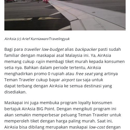
AirAsia (c) Arief Kurniawan/Travelingyuk
Bagi para
traveller low-budget
alias
backpacker
pasti sudah
familiar dengan maskapai asal Malaysia ini. Ya, AirAsia
memang cukup
rajin
membagi tiket murah kepada konsumen
setia nya. Bahkan dalam periode tertentu, AirAsia
menghadirkan promo 0 rupiah atau
free seat
yang artinya
Teman Traveler cukup bayar
airport tax
saja untuk
dapat terbang dengan AirAsia ke semua destinasi yang
disediakan.
Maskapai ini juga membuka program loyalty konsumen
bertajuk AirAsia BIG Point. Dengan mengikuti program ini
akan semakin memperbesar peluang Teman Traveler untuk
memperoleh tiket dengan harga paling murah. Saat ini,
AirAsia bisa dibilang merupakan maskapai
low-cost
dengan