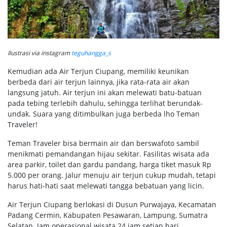
Ilustrasi via instagram
teguhangga_s
Kemudian ada Air Terjun Ciupang, memiliki keunikan
berbeda dari air terjun lainnya, jika rata-rata air akan
langsung jatuh. Air terjun ini akan melewati batu-batuan
pada tebing terlebih dahulu, sehingga terlihat berundak-
undak. Suara yang ditimbulkan juga berbeda lho Teman
Traveler!
Teman Traveler bisa bermain air dan berswafoto sambil
menikmati pemandangan hijau sekitar. Fasilitas wisata ada
area parkir, toilet dan gardu pandang, harga tiket masuk Rp
5.000 per orang. Jalur menuju air terjun cukup mudah, tetapi
harus hati-hati saat melewati tangga bebatuan yang licin.
Air Terjun Ciupang berlokasi di Dusun Purwajaya, Kecamatan
Padang Cermin, Kabupaten Pesawaran, Lampung, Sumatra
Selatan. Jam operasional wisata 24 jam setiap hari.