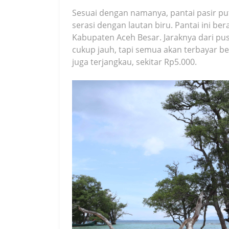
Sesuai dengan namanya, pantai pasir puti
serasi dengan lautan biru. Pantai ini b
Kabupaten Aceh Besar. Jaraknya dari pus
cukup jauh, tapi semua akan terbayar b
juga terjangkau, sekitar Rp5.000.