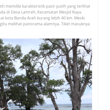
h memiliki karakteristik pasir putih yang terlihat
erada di Desa Lamreh, Kecamatan Mesjid Raya,
at kota Banda Aceh kurang lebih 40 km. Meski
egitu melihat panorama alamnya. Tiket masuknya