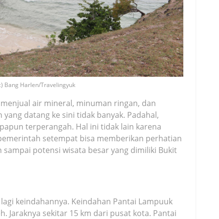
c) Bang Harlen/Travelingyuk
 menjual air mineral, minuman ringan, dan
yang datang ke sini tidak banyak. Padahal,
apun terperangah. Hal ini tidak lain karena
a pemerintah setempat bisa memberikan perhatian
n sampai potensi wisata besar yang dimiliki Bukit
n lagi keindahannya. Keindahan Pantai Lampuuk
 Jaraknya sekitar 15 km dari pusat kota. Pantai