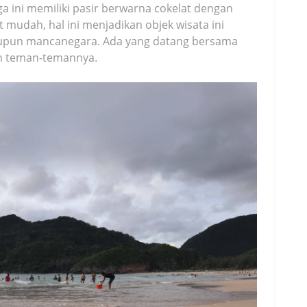
 ini memiliki pasir berwarna cokelat dengan
t mudah, hal ini menjadikan objek wisata ini
maupun mancanegara. Ada yang datang bersama
an teman-temannya.