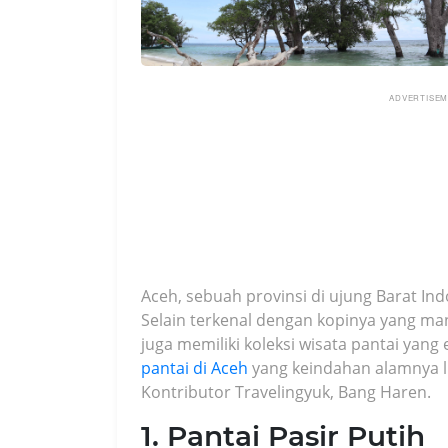
ADVERTISE
Aceh, sebuah provinsi di ujung Barat In
Selain terkenal dengan kopinya yang ma
juga memiliki koleksi wisata pantai yan
pantai di Aceh
yang keindahan alamnya lu
Kontributor Travelingyuk, Bang Haren.
1. Pantai Pasir Putih