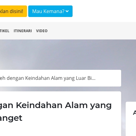
klan disini!
Mau Kemana?
TIKEL
ITINERARI
VIDEO
3 Pantai di Aceh dengan Keindahan Alam yang Luar Biasa, Eksotis Banget
ngan Keindahan Alam yang
Banget