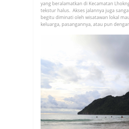
yang beralamatkan di Kecamatan Lhoknga
tekstur halus. Akses jalannya juga sanga
begitu diminati oleh wisatawan lokal 
keluarga, pasangannya, atau pun deng