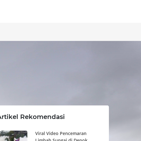
Artikel Rekomendasi
Viral Video Pencemaran
Limbah Sungai di Depok,