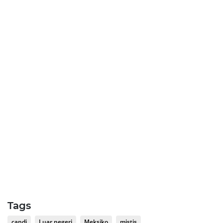
Tags
candi
Luar negeri
Meksiko
mistis