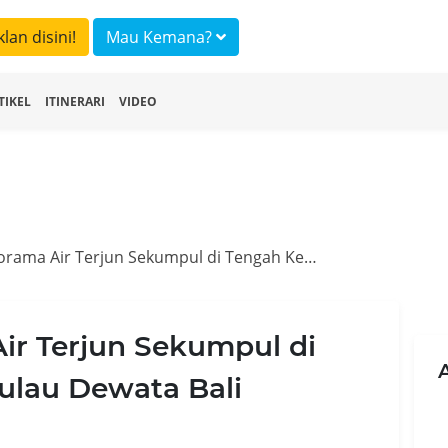
klan disini!
Mau Kemana?
TIKEL
ITINERARI
VIDEO
Saksikan Panorama Air Terjun Sekumpul di Tengah Kecantikan Pulau Dewata Bali
ir Terjun Sekumpul di
ulau Dewata Bali