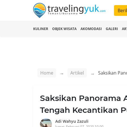
Beri
KULINER
OBJEK WISATA
AKOMODASI
GALERI
AR
Home
Artikel
Saksikan Panorama A
Tengah Kecantikan P
Adi Wahyu Zazuli
Jumat, Februari 07, 2020 10.00